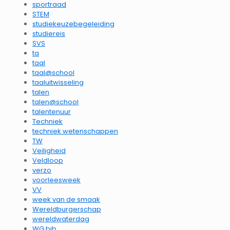
sportraad
STEM
studiekeuzebegeleiding
studiereis
SVS
ta
taal
taal@school
taaluitwisseling
talen
talen@school
talentenuur
Techniek
techniek wetenschappen
TW
Veiligheid
Veldloop
verzo
voorleesweek
VV
week van de smaak
Wereldburgerschap
wereldwaterdag
WG bib