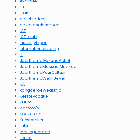
excursie
FLL
Frans
geschiedenis
gezondheidsgroep
ICT
ICT-club
inschrijvingen
internationalisering
IT
JaarthemaGezondActief
JaarthemaMassaalMuzikaal
JaarthemaPuurCultuur
JaarthemaWelInJeVel
KA
kangoeroewedstrijd
Kerstevocatie
KHLim
klasfoto's
Kookatelier
Kunstatelier
Latijn
leerlingenraad
Leuze