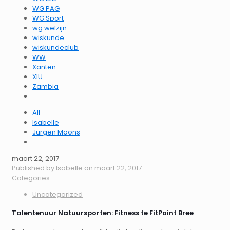
WG PAG
WG Sport
wg welzijn
wiskunde
wiskundeclub
WW
Xanten
XIU
Zambia
All
Isabelle
Jurgen Moons
maart 22, 2017
Published by
Isabelle
on
maart 22, 2017
Categories
Uncategorized
Talentenuur Natuursporten: Fitness te FitPoint Bree