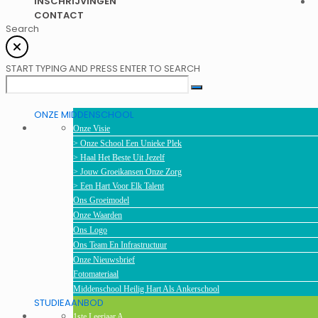
INSCHRIJVINGEN
CONTACT
Search
START TYPING AND PRESS ENTER TO SEARCH
ONZE MIDDENSCHOOL
Onze Visie
> Onze School Een Unieke Plek
> Haal Het Beste Uit Jezelf
> Jouw Groeikansen Onze Zorg
> Een Hart Voor Elk Talent
Ons Groeimodel
Onze Waarden
Ons Logo
Ons Team En Infrastructuur
Onze Nieuwsbrief
Fotomateriaal
Middenschool Heilig Hart Als Ankerschool
STUDIEAANBOD
1ste Leerjaar A