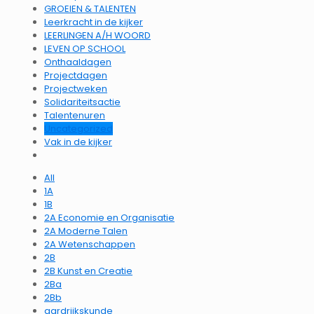
GROEIEN & TALENTEN
Leerkracht in de kijker
LEERLINGEN A/H WOORD
LEVEN OP SCHOOL
Onthaaldagen
Projectdagen
Projectweken
Solidariteitsactie
Talentenuren
Uncategorized
Vak in de kijker
All
1A
1B
2A Economie en Organisatie
2A Moderne Talen
2A Wetenschappen
2B
2B Kunst en Creatie
2Ba
2Bb
aardrijkskunde