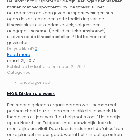
De leraar natuursporten wilde zijn leerlingen kennis laten
maken met het sportcentrum, ‘de fitness’. Bij het
betreden van de zaal gaven de sportievelingen hun
ogen de kost en na een korte toelichting van de
fitnessinstructeur konden ze zich, volgens een
aangepast schema (leeftijd en lichaamsbouw*),
uitleven op de fitnesstoestellen. * Het trainen met
gewichten,
Do you like it?
0
Read more
maart 21, 2017
Published by
Isabelle
on
maart 21, 2017
Categories
Uncategorized
MOS: Dikketruienweek
Een maand geleden organiseerden we – samen met
partnerschool Leuze – een heuse dikketruienweek. Het
thema van dit jaar was “Hou het poolijs koel.” Het poolijs
op de Noord- en Zuidpool smelt aanzienlijk door de
menselijke activiteit. Daardoor functioneert de ‘airco’ van
onze planeet minder goed, warmt het klimaat op en kan