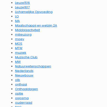
Leuze1516
Leuze1617
Lichamelijke Opvoeding
LO
MA
Maatschappij en welzijn 2A
Middagactiviteit
milieuzorg
moev
MOS
MTW
muziek
Muzische Club
MW
Natuurwetenschappen
Nederlands
Nieuwbouw
olb
onthaal
Onthaaldagen
optie
osjosma
ouderraad