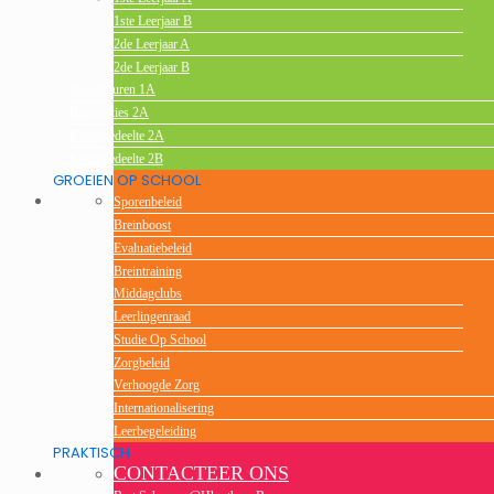
1ste Leerjaar B
2de Leerjaar A
2de Leerjaar B
Talentenuren 1A
Basisopties 2A
Keuzegedeelte 2A
Keuzegedeelte 2B
GROEIEN OP SCHOOL
Sporenbeleid
Breinboost
Evaluatiebeleid
Breintraining
Middagclubs
Leerlingenraad
Studie Op School
Zorgbeleid
Verhoogde Zorg
Internationalisering
Leerbegeleiding
PRAKTISCH
CONTACTEER ONS