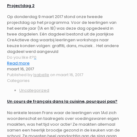
Projectdag 2
Op donderdag 9 maart 2017 stond onze tweede
projectdag op het programma. Voor de leerlingen van
het eerste jaar (1A en 1B) was deze dag opgedeeld in
twee dagdelen. Eén dagdeel bestond uit de jaarlijkse
CreActieve dag waarbij leerlingen workshops naar
keuze konden volgen: graffiti, dans, muziek… Het andere
dagdeel werd aangevuld
Do you like it?
0
Read more
maart 16, 2017
Published by
Isabelle
on
maart 16, 2017
Categories
Uncategorized
Un cours de français dans la cuisine, pourquoi pas?
Na enkele lessen Frans waar de leerlingen van 1Ad zich
woordenschat en taalregels over voedingswaren eigen
maakten, was het tijd voor actie! Ze maakten allemaal
samen een heerlijk broodje gezond in de keuken van de
school. Ze moesten heel aandachtig aan de slag gaan