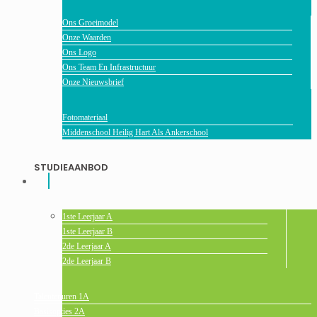
Ons Groeimodel
Onze Waarden
Ons Logo
Ons Team En Infrastructuur
Onze Nieuwsbrief
Fotomateriaal
Middenschool Heilig Hart Als Ankerschool
STUDIEAANBOD
1ste Leerjaar A
1ste Leerjaar B
2de Leerjaar A
2de Leerjaar B
Talentenuren 1A
Basisopties 2A