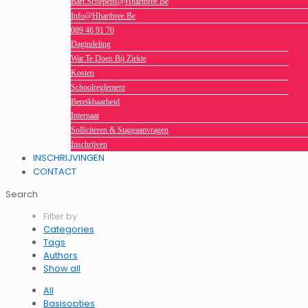
Bart.schepens@hhartbree.be
Info@hhartbree.be
089 46 91 70
Dagindeling
Wat Te Doen Bij Ziekte
Kosten
Schoolreglement
Bereikbaarheid
Internaat
Solliciteren & Stageaanvragen
Inschrijven
INSCHRIJVINGEN
CONTACT
Search
Filter by
Categories
Tags
Authors
Show all
All
Basisopties