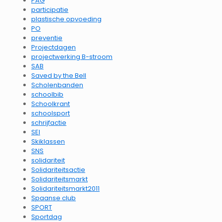
PAG
participatie
plastische opvoeding
PO
preventie
Projectdagen
projectwerking B-stroom
SAB
Saved by the Bell
Scholenbanden
schoolbib
Schoolkrant
schoolsport
schrijfactie
SEI
Skiklassen
SNS
solidariteit
Solidariteitsactie
Solidariteitsmarkt
Solidariteitsmarkt2011
Spaanse club
SPORT
Sportdag