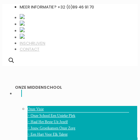
MEER INFORMATIE? +32 (0)89 46 91 70
INSCHRIJVEN
CONTACT
ONZE MIDDENSCHOOL
Onze Visie
> Onze School Een Unieke Plek
> Haal Het Beste Uit Jezelf
> Jouw Groeikansen Onze Zorg
> Een Hart Voor Elk Talent