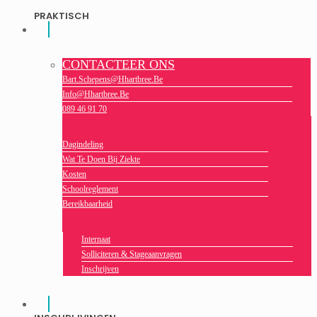
PRAKTISCH
CONTACTEER ONS
Bart.schepens@hhartbree.be
Info@hhartbree.be
089 46 91 70
Dagindeling
Wat Te Doen Bij Ziekte
Kosten
Schoolreglement
Bereikbaarheid
Internaat
Solliciteren & Stageaanvragen
Inschrijven