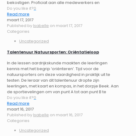
bekostigen. Proficiat aan alle medewerkers en
Do you like it?
0
Read more
maart 17, 2017
Published by
Isabelle
on
maart 17, 2017
Categories
Uncategorized
Talentenuur Natuursporten: Oriëntatieloop
In de lessen aardrijkskunde maakten de leerlingen
kennis met het begrip ‘oriënteren’. Tijd voor de
natuursporters om deze vaardigheid in praktijk uit te
testen. De leraar van dit talentenuur dropte zijn
leerlingen, met kaart en kompas, in het dorpje Beek. Aan
de sportievelingen om van punt A tot aan punt B te
Do you like it?
0
Read more
maart 16, 2017
Published by
Isabelle
on
maart 16, 2017
Categories
Uncategorized