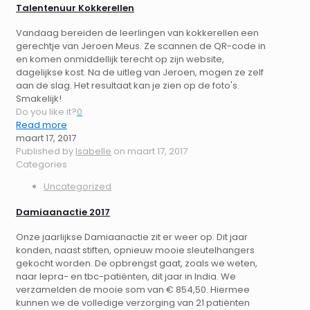
Talentenuur Kokkerellen
Vandaag bereiden de leerlingen van kokkerellen een
gerechtje van Jeroen Meus. Ze scannen de QR-code in
en komen onmiddellijk terecht op zijn website,
dagelijkse kost. Na de uitleg van Jeroen, mogen ze zelf
aan de slag. Het resultaat kan je zien op de foto's.
Smakelijk!
Do you like it?
0
Read more
maart 17, 2017
Published by
Isabelle
on
maart 17, 2017
Categories
Uncategorized
Damiaanactie 2017
Onze jaarlijkse Damiaanactie zit er weer op. Dit jaar
konden, naast stiften, opnieuw mooie sleutelhangers
gekocht worden. De opbrengst gaat, zoals we weten,
naar lepra- en tbc-patiënten, dit jaar in India. We
verzamelden de mooie som van € 854,50. Hiermee
kunnen we de volledige verzorging van 21 patiënten