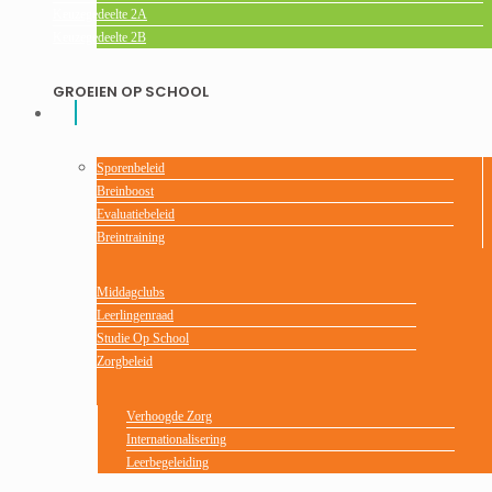
Keuzegedeelte 2A
Keuzegedeelte 2B
GROEIEN OP SCHOOL
Sporenbeleid
Breinboost
Evaluatiebeleid
Breintraining
Middagclubs
Leerlingenraad
Studie Op School
Zorgbeleid
Verhoogde Zorg
Internationalisering
Leerbegeleiding