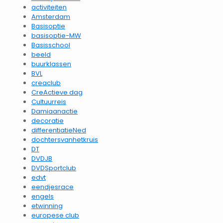
activiteiten
Amsterdam
Basisoptie
basisoptie-MW
Basisschool
beeld
buurklassen
BVL
creaclub
CreActieve dag
Cultuurreis
Damiaanactie
decoratie
differentiatieNed
dochtersvanhetkruis
DT
DVDJB
DVDSportclub
edvt
eendjesrace
engels
etwinning
europese club