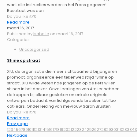
want alle instructies werden in het Frans gegeven!
Resultaat was een
Do you like it?
0
Read more
maart 16, 2017
Published by
Isabelle
on
maart 16, 2017
Categories
Uncategorized
Shine op straat
XIU, de organisatie die meer zichtbaarheid bij jongeren
promoot, organiseerde een tekenwedstrijd “Shine op
straat”. XIU wilde weten hoe jongeren op de fiets willen
shinen in het donker. Onze leerlingen van Atelier hebben
de koppen bij elkaar gestoken en enkele originele
ontwerpen bedacht: van lichtgevende broeken tot fluo
cat-ears. Onder leiding van mevrouw Sarah Brusten
Do you like it?
0
Read more
Prev page
1
2
3
4
5
6
7
8
9
10
11
12
13
14
15
16
17
18
19
20
21
22
23
24
25
26
27
28
29
30
31
32
33
34
3
Next page