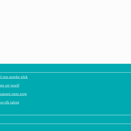
l een unieke plek
te uit jezelf
kansen onze zorg
or elk talent