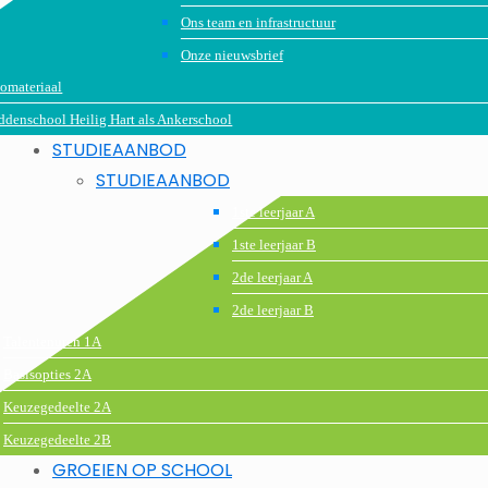
Ons team en infrastructuur
Onze nieuwsbrief
omateriaal
denschool Heilig Hart als Ankerschool
STUDIEAANBOD
STUDIEAANBOD
1ste leerjaar A
1ste leerjaar B
2de leerjaar A
2de leerjaar B
Talentenuren 1A
Basisopties 2A
Keuzegedeelte 2A
Keuzegedeelte 2B
GROEIEN OP SCHOOL