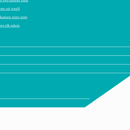
l een unieke plek
ste uit jezelf
ikansen onze zorg
or elk talent