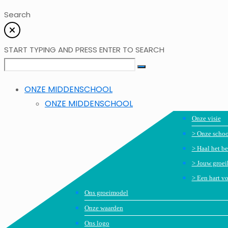
Search
START TYPING AND PRESS ENTER TO SEARCH
ONZE MIDDENSCHOOL
ONZE MIDDENSCHOOL
Onze visie
> Onze schoo
> Haal het bes
> Jouw groei
> Een hart vo
Ons groeimodel
Onze waarden
Ons logo