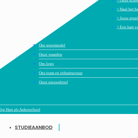
> Onze schoo
> Haal het be
> Jouw groe
> Een hart vo
Ons groeimodel
Onze waarden
Ons logo
Ons team en infrastructuur
Onze nieuwsbrief
ig Hart als Ankerschool
STUDIEAANBOD