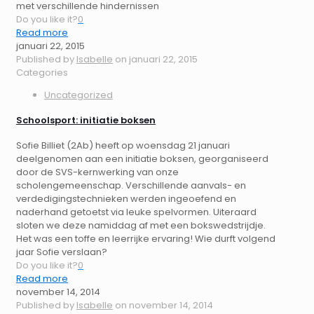
met verschillende hindernissen
Do you like it?
0
Read more
januari 22, 2015
Published by
Isabelle
on
januari 22, 2015
Categories
Uncategorized
Schoolsport: initiatie boksen
Sofie Billiet (2Ab) heeft op woensdag 21 januari
deelgenomen aan een initiatie boksen, georganiseerd
door de SVS-kernwerking van onze
scholengemeenschap. Verschillende aanvals- en
verdedigingstechnieken werden ingeoefend en
naderhand getoetst via leuke spelvormen. Uiteraard
sloten we deze namiddag af met een bokswedstrijdje.
Het was een toffe en leerrijke ervaring! Wie durft volgend
jaar Sofie verslaan?
Do you like it?
0
Read more
november 14, 2014
Published by
Isabelle
on
november 14, 2014