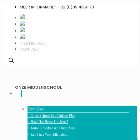
MEER INFORMATIE? +32 (0)89 46 91 70
INSCHRIJVEN
CONTACT
ONZE MIDDENSCHOOL
Onze Visie
> Onze School Een Unieke Plek
> Haal Het Beste Uit Jezelf
> Jouw Groeikansen Onze Zorg
> Een Hart Voor Elk Talent