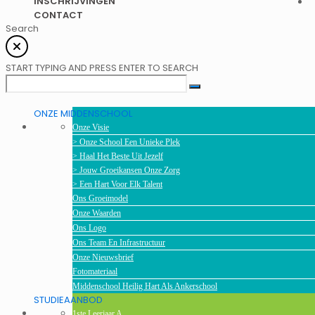
INSCHRIJVINGEN
CONTACT
Search
START TYPING AND PRESS ENTER TO SEARCH
ONZE MIDDENSCHOOL
Onze Visie
> Onze School Een Unieke Plek
> Haal Het Beste Uit Jezelf
> Jouw Groeikansen Onze Zorg
> Een Hart Voor Elk Talent
Ons Groeimodel
Onze Waarden
Ons Logo
Ons Team En Infrastructuur
Onze Nieuwsbrief
Fotomateriaal
Middenschool Heilig Hart Als Ankerschool
STUDIEAANBOD
1ste Leerjaar A