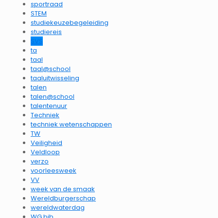
sportraad
STEM
studiekeuzebegeleiding
studiereis
SVS
ta
taal
taal@school
taaluitwisseling
talen
talen@school
talentenuur
Techniek
techniek wetenschappen
TW
Veiligheid
Veldloop
verzo
voorleesweek
VV
week van de smaak
Wereldburgerschap
wereldwaterdag
WG bib