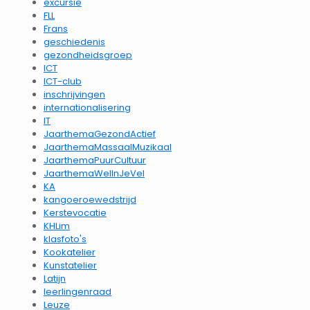
excursie
FLL
Frans
geschiedenis
gezondheidsgroep
ICT
ICT-club
inschrijvingen
internationalisering
IT
JaarthemaGezondActief
JaarthemaMassaalMuzikaal
JaarthemaPuurCultuur
JaarthemaWelInJeVel
KA
kangoeroewedstrijd
Kerstevocatie
KHLim
klasfoto's
Kookatelier
Kunstatelier
Latijn
leerlingenraad
Leuze