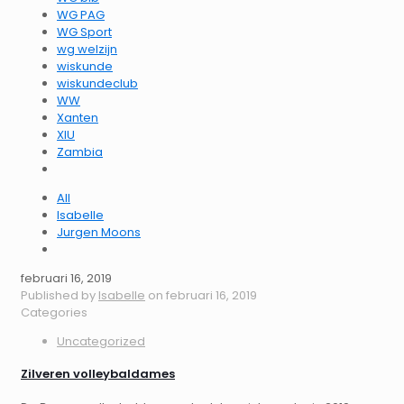
WG PAG
WG Sport
wg welzijn
wiskunde
wiskundeclub
WW
Xanten
XIU
Zambia
All
Isabelle
Jurgen Moons
februari 16, 2019
Published by
Isabelle
on
februari 16, 2019
Categories
Uncategorized
Zilveren volleybaldames