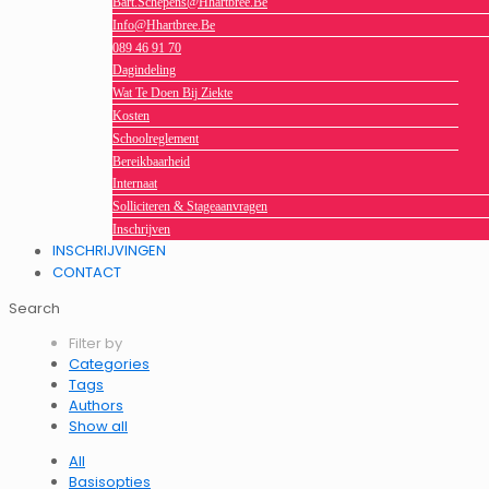
Bart.schepens@hhartbree.be
Info@hhartbree.be
089 46 91 70
Dagindeling
Wat Te Doen Bij Ziekte
Kosten
Schoolreglement
Bereikbaarheid
Internaat
Solliciteren & Stageaanvragen
Inschrijven
INSCHRIJVINGEN
CONTACT
Search
Filter by
Categories
Tags
Authors
Show all
All
Basisopties