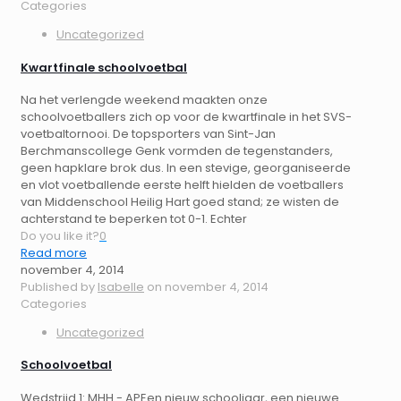
Categories
Uncategorized
Kwartfinale schoolvoetbal
Na het verlengde weekend maakten onze
schoolvoetballers zich op voor de kwartfinale in het SVS-
voetbaltornooi. De topsporters van Sint-Jan
Berchmanscollege Genk vormden de tegenstanders,
geen hapklare brok dus. In een stevige, georganiseerde
en vlot voetballende eerste helft hielden de voetballers
van Middenschool Heilig Hart goed stand; ze wisten de
achterstand te beperken tot 0-1. Echter
Do you like it?
0
Read more
november 4, 2014
Published by
Isabelle
on
november 4, 2014
Categories
Uncategorized
Schoolvoetbal
Wedstrijd 1: MHH - APEen nieuw schooljaar, een nieuwe