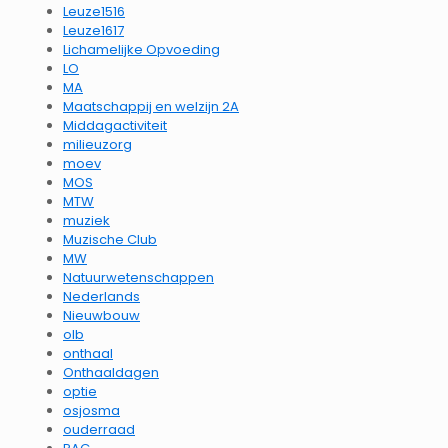
Leuze1516
Leuze1617
Lichamelijke Opvoeding
LO
MA
Maatschappij en welzijn 2A
Middagactiviteit
milieuzorg
moev
MOS
MTW
muziek
Muzische Club
MW
Natuurwetenschappen
Nederlands
Nieuwbouw
olb
onthaal
Onthaaldagen
optie
osjosma
ouderraad