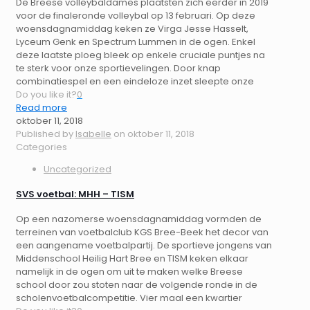
De Breese volleybaldames plaatsten zich eerder in 2019
voor de finaleronde volleybal op 13 februari. Op deze
woensdagnamiddag keken ze Virga Jesse Hasselt,
Lyceum Genk en Spectrum Lummen in de ogen. Enkel
deze laatste ploeg bleek op enkele cruciale puntjes na
te sterk voor onze sportievelingen. Door knap
combinatiespel en een eindeloze inzet sleepte onze
Do you like it?
0
Read more
oktober 11, 2018
Published by
Isabelle
on
oktober 11, 2018
Categories
Uncategorized
SVS voetbal: MHH – TISM
Op een nazomerse woensdagnamiddag vormden de
terreinen van voetbalclub KGS Bree-Beek het decor van
een aangename voetbalpartij. De sportieve jongens van
Middenschool Heilig Hart Bree en TISM keken elkaar
namelijk in de ogen om uit te maken welke Breese
school door zou stoten naar de volgende ronde in de
scholenvoetbalcompetitie. Vier maal een kwartier