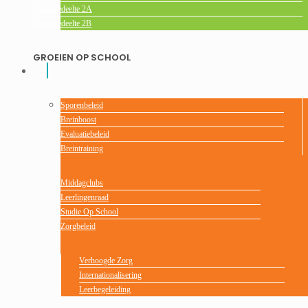
Keuzegedeelte 2A
Keuzegedeelte 2B
GROEIEN OP SCHOOL
Sporenbeleid
Breinboost
Evaluatiebeleid
Breintraining
Middagclubs
Leerlingenraad
Studie Op School
Zorgbeleid
Verhoogde Zorg
Internationalisering
Leerbegeleiding