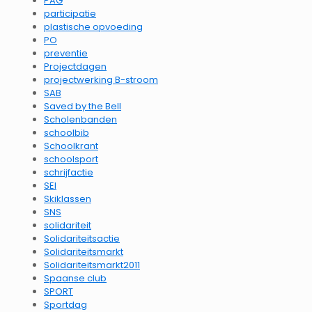
PAG
participatie
plastische opvoeding
PO
preventie
Projectdagen
projectwerking B-stroom
SAB
Saved by the Bell
Scholenbanden
schoolbib
Schoolkrant
schoolsport
schrijfactie
SEI
Skiklassen
SNS
solidariteit
Solidariteitsactie
Solidariteitsmarkt
Solidariteitsmarkt2011
Spaanse club
SPORT
Sportdag