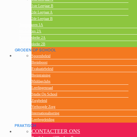
1ste Leerjaar B
2de Leerjaar A
2de Leerjaar B
Talentenuren 1A
Basisopties 2A
Keuzegedeelte 2A
Keuzegedeelte 2B
GROEIEN OP SCHOOL
Sporenbeleid
Breinboost
Evaluatiebeleid
Breintraining
Middagclubs
Leerlingenraad
Studie Op School
Zorgbeleid
Verhoogde Zorg
Internationalisering
Leerbegeleiding
PRAKTISCH
CONTACTEER ONS