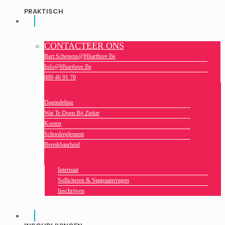
PRAKTISCH
CONTACTEER ONS
Bart.schepens@hhartbree.be
Info@hhartbree.be
089 46 91 70
Dagindeling
Wat Te Doen Bij Ziekte
Kosten
Schoolreglement
Bereikbaarheid
Internaat
Solliciteren & Stageaanvragen
Inschrijven