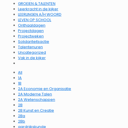
GROEIEN & TALENTEN
Leerkracht in de kijker
LEERLINGEN A/H WOORD
LEVEN OP SCHOOL
Onthaaldagen
Projectdagen
Projectweken
Solidariteitsactie
Talentenuren
Uncategorized
Vak in de kijker
All
1A
1B
2A Economie en Organisatie
2A Moderne Talen
2A Wetenschappen
2B
2B Kunst en Creatie
2Ba
2Bb
aardrijkskunde