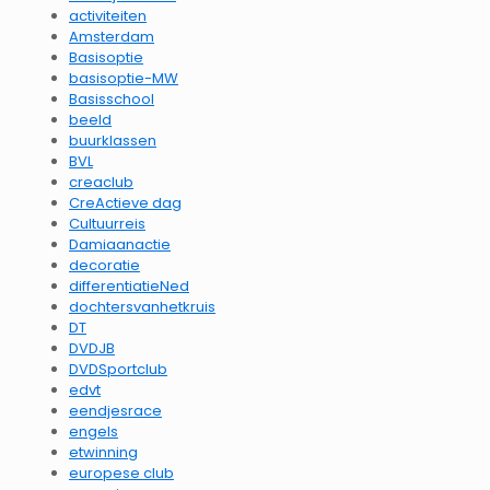
activiteiten
Amsterdam
Basisoptie
basisoptie-MW
Basisschool
beeld
buurklassen
BVL
creaclub
CreActieve dag
Cultuurreis
Damiaanactie
decoratie
differentiatieNed
dochtersvanhetkruis
DT
DVDJB
DVDSportclub
edvt
eendjesrace
engels
etwinning
europese club