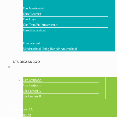
Ons Groeimodel
Onze Waarden
Ons Logo
Ons Team En Infrastructuur
Onze Nieuwsbrief
Fotomateriaal
Middenschool Heilig Hart Als Ankerschool
STUDIEAANBOD
1ste Leerjaar A
1ste Leerjaar B
2de Leerjaar A
2de Leerjaar B
Talentenuren 1A
Basisopties 2A