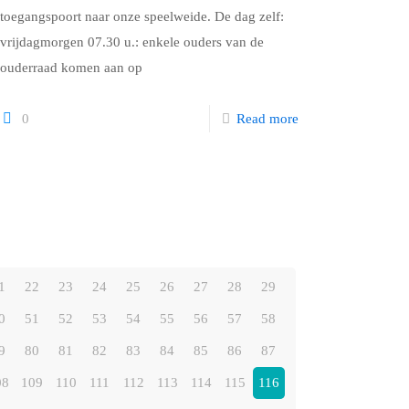
toegangspoort naar onze speelweide. De dag zelf:
vrijdagmorgen 07.30 u.: enkele ouders van de
ouderraad komen aan op
0
Read more
1
22
23
24
25
26
27
28
29
0
51
52
53
54
55
56
57
58
9
80
81
82
83
84
85
86
87
08
109
110
111
112
113
114
115
116