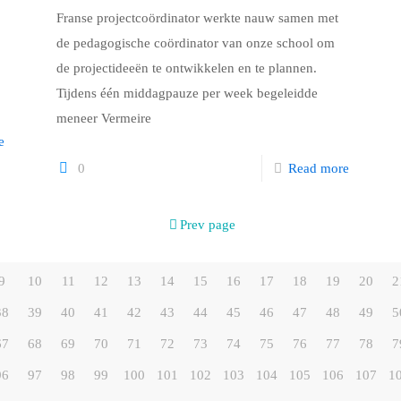
Franse projectcoördinator werkte nauw samen met
de pedagogische coördinator van onze school om
de projectideeën te ontwikkelen en te plannen.
Tijdens één middagpauze per week begeleidde
meneer Vermeire
e
0
Read more
Prev page
9
10
11
12
13
14
15
16
17
18
19
20
2
38
39
40
41
42
43
44
45
46
47
48
49
5
67
68
69
70
71
72
73
74
75
76
77
78
7
96
97
98
99
100
101
102
103
104
105
106
107
1