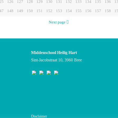
25
126
127
128
129
130
131
132
133
134
135
136
1
47
148
149
150
151
152
153
154
155
156
157
158
1
Next page
Middenschool Heilig Hart
Sint-Jacobstraat 10, 3960 Bree
Disclaimer