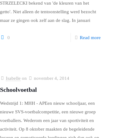
STRZELECKI bekend van 'de kleuren van het
getto'. Niet alleen de tentoonstelling werd bezocht
maar ze gingen ook zelf aan de slag. In januari
0
Read more
Isabelle
on
november 4, 2014
Schoolvoetbal
Wedstrijd 1: MHH - APEen nieuw schooljaar, een
nieuwe SVS-voetbalcompetitie, een nieuwe groep
voetballers. Wederom een jaar van sportiviteit en
activiteit. Op 8 oktober maakten de begeleidende
leraren en gemotiveerde leerlingen zich dan ook op