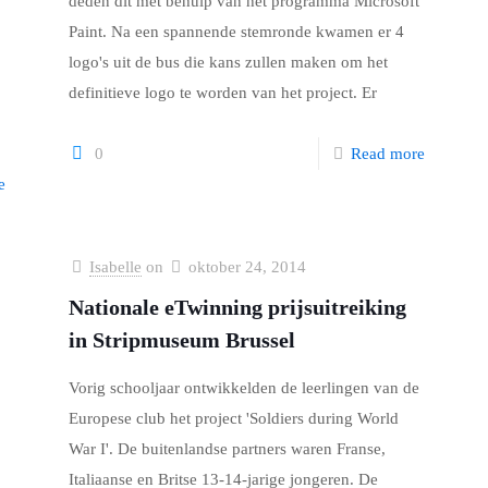
deden dit met behulp van het programma Microsoft
Paint. Na een spannende stemronde kwamen er 4
logo's uit de bus die kans zullen maken om het
definitieve logo te worden van het project. Er
0
Read more
e
Isabelle
on
oktober 24, 2014
Nationale eTwinning prijsuitreiking
in Stripmuseum Brussel
Vorig schooljaar ontwikkelden de leerlingen van de
Europese club het project 'Soldiers during World
War I'. De buitenlandse partners waren Franse,
Italiaanse en Britse 13-14-jarige jongeren. De