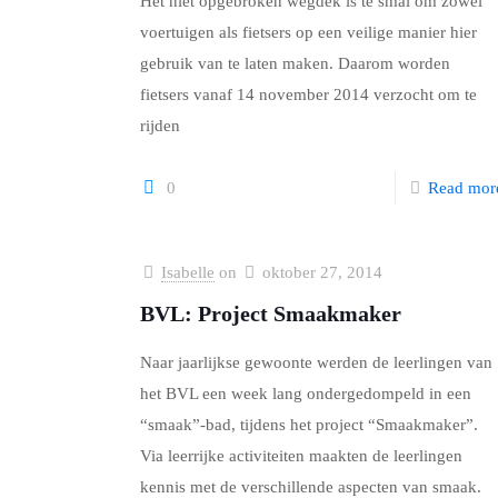
Het niet opgebroken wegdek is te smal om zowel
voertuigen als fietsers op een veilige manier hier
gebruik van te laten maken. Daarom worden
fietsers vanaf 14 november 2014 verzocht om te
rijden
0
Read mor
Isabelle
on
oktober 27, 2014
BVL: Project Smaakmaker
Naar jaarlijkse gewoonte werden de leerlingen van
het BVL een week lang ondergedompeld in een
“smaak”-bad, tijdens het project “Smaakmaker”.
Via leerrijke activiteiten maakten de leerlingen
kennis met de verschillende aspecten van smaak.