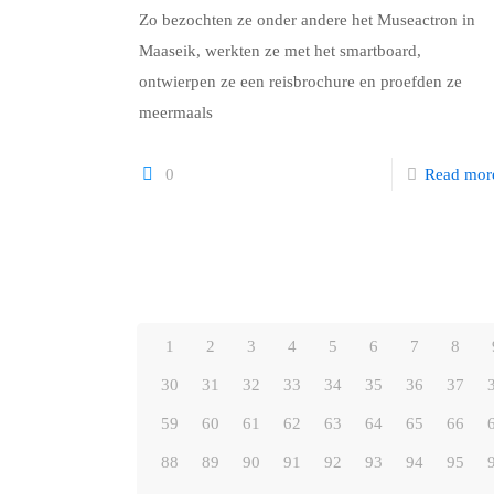
Zo bezochten ze onder andere het Museactron in
Maaseik, werkten ze met het smartboard,
ontwierpen ze een reisbrochure en proefden ze
meermaals
0
Read mor
1
2
3
4
5
6
7
8
30
31
32
33
34
35
36
37
59
60
61
62
63
64
65
66
88
89
90
91
92
93
94
95