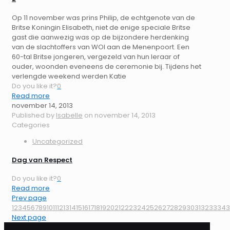
Op 11 november was prins Philip, de echtgenote van de
Britse Koningin Elisabeth, niet de enige speciale Britse
gast die aanwezig was op de bijzondere herdenking
van de slachtoffers van WOI aan de Menenpoort. Een
60-tal Britse jongeren, vergezeld van hun leraar of
ouder, woonden eveneens de ceremonie bij. Tijdens het
verlengde weekend werden Katie
Do you like it?
0
Read more
november 14, 2013
Published by
Isabelle
on
november 14, 2013
Categories
Uncategorized
Dag van Respect
Do you like it?
0
Read more
Prev page
1
2
3
4
5
6
7
8
9
10
11
12
13
14
15
16
17
18
19
20
21
22
23
24
25
26
27
28
29
30
31
32
33
34
3
Next page