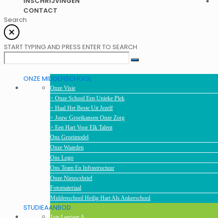
INSCHRIJVINGEN
CONTACT
Search
START TYPING AND PRESS ENTER TO SEARCH
ONZE MIDDENSCHOOL
Onze Visie
> Onze School Een Unieke Plek
> Haal Het Beste Uit Jezelf
> Jouw Groeikansen Onze Zorg
> Een Hart Voor Elk Talent
Ons Groeimodel
Onze Waarden
Ons Logo
Ons Team En Infrastructuur
Onze Nieuwsbrief
Fotomateriaal
Middenschool Heilig Hart Als Ankerschool
STUDIEAANBOD
1ste Leerjaar A