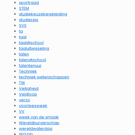
sportraad
STEM
studiekeuzebegeleiding
studiereis
SVS
ta
taal
taal@school
taaluitwisseling
talen
talen@school
talentenuur
Techniek
techniek wetenschappen
TW
Veiligheid
Veldloop
verzo
voorleesweek
VV
week van de smaak
Wereldburgerschap
wereldwaterdag
WG bib