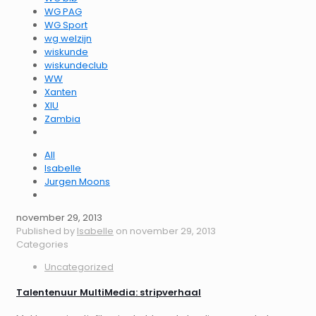
WG PAG
WG Sport
wg welzijn
wiskunde
wiskundeclub
WW
Xanten
XIU
Zambia
All
Isabelle
Jurgen Moons
november 29, 2013
Published by
Isabelle
on
november 29, 2013
Categories
Uncategorized
Talentenuur MultiMedia: stripverhaal