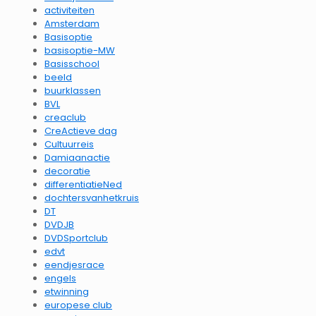
activiteiten
Amsterdam
Basisoptie
basisoptie-MW
Basisschool
beeld
buurklassen
BVL
creaclub
CreActieve dag
Cultuurreis
Damiaanactie
decoratie
differentiatieNed
dochtersvanhetkruis
DT
DVDJB
DVDSportclub
edvt
eendjesrace
engels
etwinning
europese club