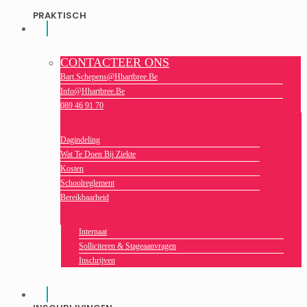
PRAKTISCH
CONTACTEER ONS
Bart.schepens@hhartbree.be
Info@hhartbree.be
089 46 91 70
Dagindeling
Wat Te Doen Bij Ziekte
Kosten
Schoolreglement
Bereikbaarheid
Internaat
Solliciteren & Stageaanvragen
Inschrijven