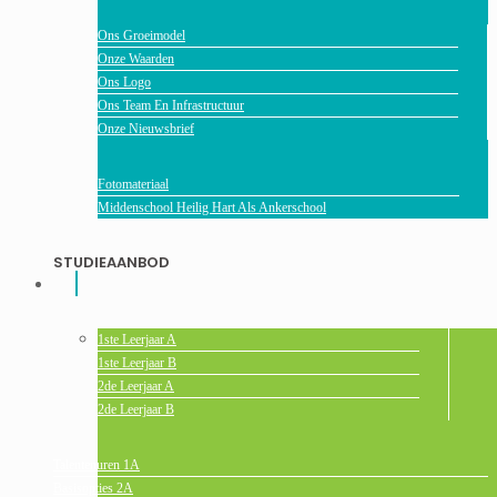
Ons Groeimodel
Onze Waarden
Ons Logo
Ons Team En Infrastructuur
Onze Nieuwsbrief
Fotomateriaal
Middenschool Heilig Hart Als Ankerschool
STUDIEAANBOD
1ste Leerjaar A
1ste Leerjaar B
2de Leerjaar A
2de Leerjaar B
Talentenuren 1A
Basisopties 2A