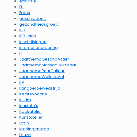
excursie
FLL
Frans
geschiedenis
gezondheidsgroep
ICT
ICT-club
inschrijvingen
internationalisering
IT
JaarthemaGezondActief
JaarthemaMassaalMuzikaal
JaarthemaPuurCultuur
JaarthemaWelInJeVel
KA
kangoeroewedstrijd
Kerstevocatie
KHLim
klasfoto's
Kookatelier
Kunstatelier
Latijn
leerlingenraad
Leuze