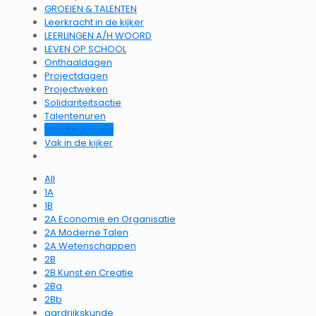
GROEIEN & TALENTEN
Leerkracht in de kijker
LEERLINGEN A/H WOORD
LEVEN OP SCHOOL
Onthaaldagen
Projectdagen
Projectweken
Solidariteitsactie
Talentenuren
Uncategorized
Vak in de kijker
All
1A
1B
2A Economie en Organisatie
2A Moderne Talen
2A Wetenschappen
2B
2B Kunst en Creatie
2Ba
2Bb
aardrijkskunde