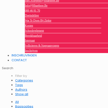
Bart.schepens@hhartbree.be
Info@hhartbree.be
089 46 91 70
Dagindeling
Wat Te Doen Bij Ziekte
Kosten
Schoolreglement
Bereikbaarheid
Internaat
Solliciteren & Stageaanvragen
Inschrijven
INSCHRIJVINGEN
CONTACT
Search
Filter by
Categories
Tags
Authors
Show all
All
Basisopties