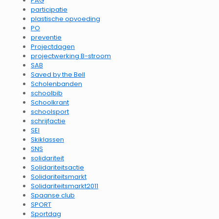
PAG
participatie
plastische opvoeding
PO
preventie
Projectdagen
projectwerking B-stroom
SAB
Saved by the Bell
Scholenbanden
schoolbib
Schoolkrant
schoolsport
schrijfactie
SEI
Skiklassen
SNS
solidariteit
Solidariteitsactie
Solidariteitsmarkt
Solidariteitsmarkt2011
Spaanse club
SPORT
Sportdag