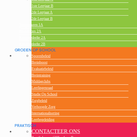
1ste Leerjaar B
2de Leerjaar A
2de Leerjaar B
Talentenuren 1A
Basisopties 2A
Keuzegedeelte 2A
Keuzegedeelte 2B
GROEIEN OP SCHOOL
Sporenbeleid
Breinboost
Evaluatiebeleid
Breintraining
Middagclubs
Leerlingenraad
Studie Op School
Zorgbeleid
Verhoogde Zorg
Internationalisering
Leerbegeleiding
PRAKTISCH
CONTACTEER ONS