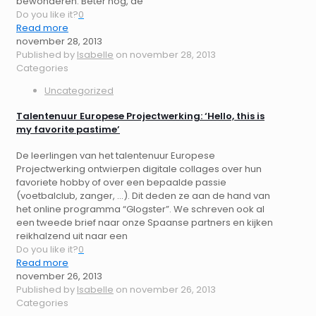
bewonderen. Beter nog, de
Do you like it?
0
Read more
november 28, 2013
Published by
Isabelle
on
november 28, 2013
Categories
Uncategorized
Talentenuur Europese Projectwerking: ‘Hello, this is
my favorite pastime’
De leerlingen van het talentenuur Europese
Projectwerking ontwierpen digitale collages over hun
favoriete hobby of over een bepaalde passie
(voetbalclub, zanger, …). Dit deden ze aan de hand van
het online programma “Glogster”. We schreven ook al
een tweede brief naar onze Spaanse partners en kijken
reikhalzend uit naar een
Do you like it?
0
Read more
november 26, 2013
Published by
Isabelle
on
november 26, 2013
Categories