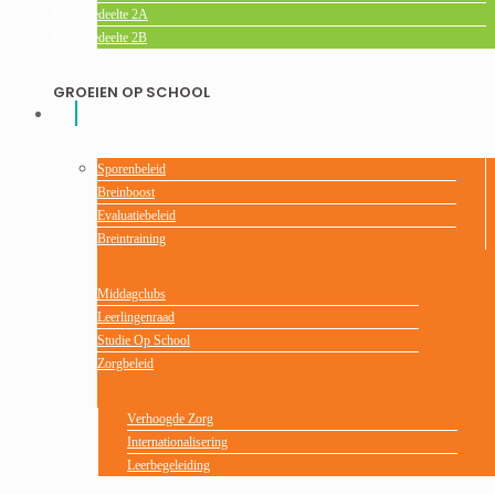
Keuzegedeelte 2A
Keuzegedeelte 2B
GROEIEN OP SCHOOL
Sporenbeleid
Breinboost
Evaluatiebeleid
Breintraining
Middagclubs
Leerlingenraad
Studie Op School
Zorgbeleid
Verhoogde Zorg
Internationalisering
Leerbegeleiding