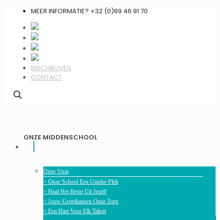
MEER INFORMATIE? +32 (0)89 46 91 70
INSCHRIJVEN
CONTACT
ONZE MIDDENSCHOOL
Onze Visie
> Onze School Een Unieke Plek
> Haal Het Beste Uit Jezelf
> Jouw Groeikansen Onze Zorg
> Een Hart Voor Elk Talent