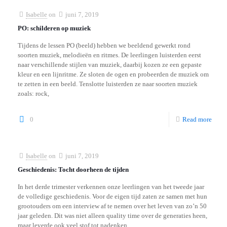
Isabelle
on
juni 7, 2019
PO: schilderen op muziek
Tijdens de lessen PO (beeld) hebben we beeldend gewerkt rond
soorten muziek, melodieën en ritmes. De leerlingen luisterden eerst
naar verschillende stijlen van muziek, daarbij kozen ze een gepaste
kleur en een lijnritme. Ze sloten de ogen en probeerden de muziek om
te zetten in een beeld. Tenslotte luisterden ze naar soorten muziek
zoals: rock,
0
Read more
Isabelle
on
juni 7, 2019
Geschiedenis: Tocht doorheen de tijden
In het derde trimester verkennen onze leerlingen van het tweede jaar
de volledige geschiedenis. Voor de eigen tijd zaten ze samen met hun
grootouders om een interview af te nemen over het leven van zo’n 50
jaar geleden. Dit was niet alleen quality time over de generaties heen,
maar leverde ook veel stof tot nadenken