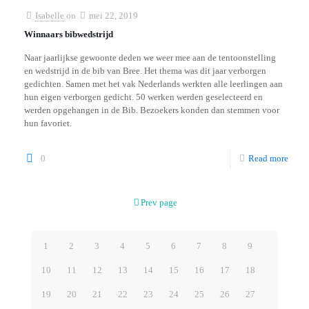
Isabelle
on
mei 22, 2019
Winnaars bibwedstrijd
Naar jaarlijkse gewoonte deden we weer mee aan de tentoonstelling
en wedstrijd in de bib van Bree. Het thema was dit jaar verborgen
gedichten. Samen met het vak Nederlands werkten alle leerlingen aan
hun eigen verborgen gedicht. 50 werken werden geselecteerd en
werden opgehangen in de Bib. Bezoekers konden dan stemmen voor
hun favoriet.
0
Read more
Prev page
1
2
3
4
5
6
7
8
9
10
11
12
13
14
15
16
17
18
19
20
21
22
23
24
25
26
27