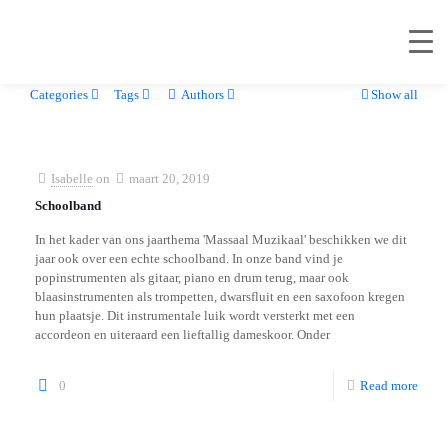
Categories
Tags
Authors
Show all
Isabelle
on
maart 20, 2019
Schoolband
In het kader van ons jaarthema 'Massaal Muzikaal' beschikken we dit
jaar ook over een echte schoolband. In onze band vind je
popinstrumenten als gitaar, piano en drum terug, maar ook
blaasinstrumenten als trompetten, dwarsfluit en een saxofoon kregen
hun plaatsje. Dit instrumentale luik wordt versterkt met een
accordeon en uiteraard een lieftallig dameskoor. Onder
0
Read more