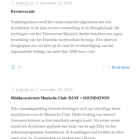
Isabelle
on
december 23, 2018
Kerstevocatie
Traditiegetrouw werd het eerste trimester afgesloten met een
kerstfeestje in de klas en een voorstelling in de Breughelzaal. De
leerlingen van het Talentenuur Muzisch Atelier brachten een eigen
bewerking van het klassieke kerstverhaal Scrooge. Een sfeervol
hoogtepunt met als kers op de taart de overhandiging van het
ingezamelde bedrag van meer dan 3000 euro voor
0
Read more
Isabelle
on
november 30, 2018
Middacactiviteit Muzische Club: DJAY + SOUNDATION
Elke maandagmiddag kunnen leerlingen zich op vrijwillige basis
inschrijven voor de Muzische Club. Onder leiding van meneer
Goossens kunnen ze hun muzikale energie kwijt. Als eerste sessie
stond een dj-initiatie gepland met hulp van de app DJay en het
softwareprogramma Soundation. In 4 middagen tijd leerden ze alles
rond sync’en, beatmatchen en werken met effecten.