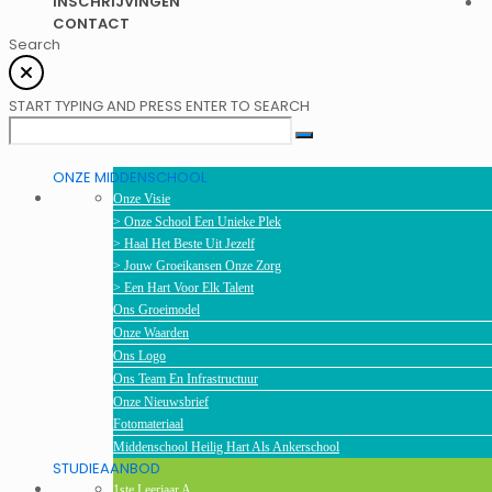
INSCHRIJVINGEN
CONTACT
Search
START TYPING AND PRESS ENTER TO SEARCH
ONZE MIDDENSCHOOL
Onze Visie
> Onze School Een Unieke Plek
> Haal Het Beste Uit Jezelf
> Jouw Groeikansen Onze Zorg
> Een Hart Voor Elk Talent
Ons Groeimodel
Onze Waarden
Ons Logo
Ons Team En Infrastructuur
Onze Nieuwsbrief
Fotomateriaal
Middenschool Heilig Hart Als Ankerschool
STUDIEAANBOD
1ste Leerjaar A