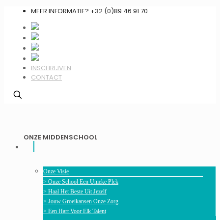
MEER INFORMATIE? +32 (0)89 46 91 70
INSCHRIJVEN
CONTACT
ONZE MIDDENSCHOOL
Onze Visie
> Onze School Een Unieke Plek
> Haal Het Beste Uit Jezelf
> Jouw Groeikansen Onze Zorg
> Een Hart Voor Elk Talent