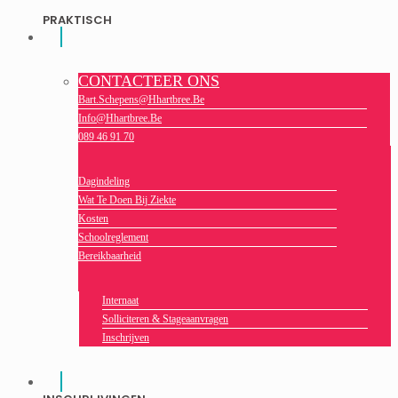
PRAKTISCH
CONTACTEER ONS
Bart.schepens@hhartbree.be
Info@hhartbree.be
089 46 91 70
Dagindeling
Wat Te Doen Bij Ziekte
Kosten
Schoolreglement
Bereikbaarheid
Internaat
Solliciteren & Stageaanvragen
Inschrijven