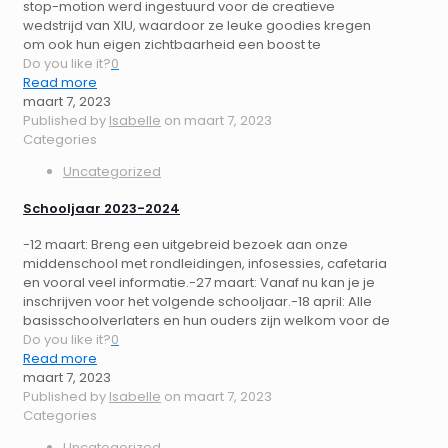
stop-motion werd ingestuurd voor de creatieve
wedstrijd van XIU, waardoor ze leuke goodies kregen
om ook hun eigen zichtbaarheid een boost te
Do you like it?
0
Read more
maart 7, 2023
Published by
Isabelle
on
maart 7, 2023
Categories
Uncategorized
Schooljaar 2023-2024
-12 maart: Breng een uitgebreid bezoek aan onze
middenschool met rondleidingen, infosessies, cafetaria
en vooral veel informatie.-27 maart: Vanaf nu kan je je
inschrijven voor het volgende schooljaar.-18 april: Alle
basisschoolverlaters en hun ouders zijn welkom voor de
Do you like it?
0
Read more
maart 7, 2023
Published by
Isabelle
on
maart 7, 2023
Categories
Uncategorized