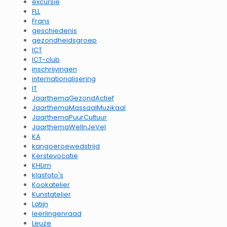
excursie
FLL
Frans
geschiedenis
gezondheidsgroep
ICT
ICT-club
inschrijvingen
internationalisering
IT
JaarthemaGezondActief
JaarthemaMassaalMuzikaal
JaarthemaPuurCultuur
JaarthemaWelInJeVel
KA
kangoeroewedstrijd
Kerstevocatie
KHLim
klasfoto's
Kookatelier
Kunstatelier
Latijn
leerlingenraad
Leuze