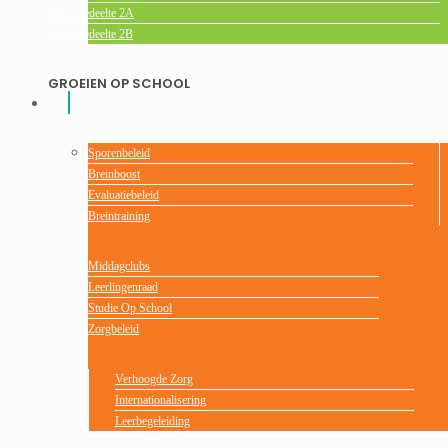
Keuzegedeelte 2A
Keuzegedeelte 2B
GROEIEN OP SCHOOL
Sporenbeleid
Breinboost
Evaluatiebeleid
Breintraining
Middagclubs
Leerlingenraad
Studie Op School
Zorgbeleid
Verhoogde Zorg
Internationalisering
Leerbegeleiding