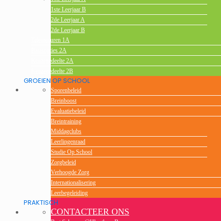
1ste Leerjaar B
2de Leerjaar A
2de Leerjaar B
Talentenuren 1A
Basisopties 2A
Keuzegedeelte 2A
Keuzegedeelte 2B
GROEIEN OP SCHOOL
Sporenbeleid
Breinboost
Evaluatiebeleid
Breintraining
Middagclubs
Leerlingenraad
Studie Op School
Zorgbeleid
Verhoogde Zorg
Internationalisering
Leerbegeleiding
PRAKTISCH
CONTACTEER ONS