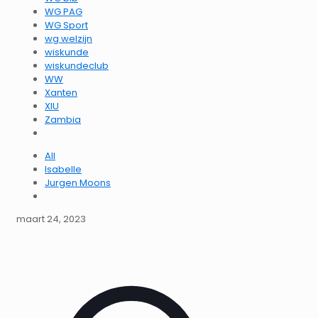
WG PAG
WG Sport
wg welzijn
wiskunde
wiskundeclub
WW
Xanten
XIU
Zambia
All
Isabelle
Jurgen Moons
maart 24, 2023