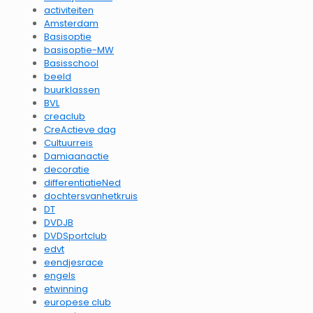
activiteiten
Amsterdam
Basisoptie
basisoptie-MW
Basisschool
beeld
buurklassen
BVL
creaclub
CreActieve dag
Cultuurreis
Damiaanactie
decoratie
differentiatieNed
dochtersvanhetkruis
DT
DVDJB
DVDSportclub
edvt
eendjesrace
engels
etwinning
europese club