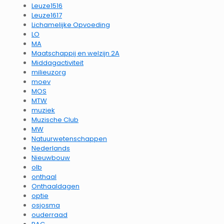
Leuze1516
Leuze1617
Lichamelijke Opvoeding
LO
MA
Maatschappij en welzijn 2A
Middagactiviteit
milieuzorg
moev
MOS
MTW
muziek
Muzische Club
MW
Natuurwetenschappen
Nederlands
Nieuwbouw
olb
onthaal
Onthaaldagen
optie
osjosma
ouderraad