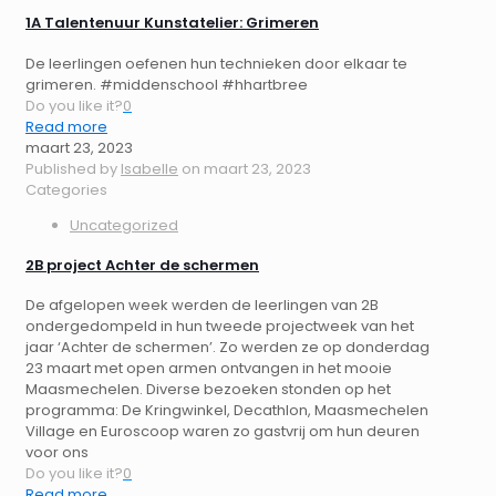
1A Talentenuur Kunstatelier: Grimeren
De leerlingen oefenen hun technieken door elkaar te
grimeren. #middenschool #hhartbree
Do you like it?
0
Read more
maart 23, 2023
Published by
Isabelle
on
maart 23, 2023
Categories
Uncategorized
2B project Achter de schermen
De afgelopen week werden de leerlingen van 2B
ondergedompeld in hun tweede projectweek van het
jaar ‘Achter de schermen’. Zo werden ze op donderdag
23 maart met open armen ontvangen in het mooie
Maasmechelen. Diverse bezoeken stonden op het
programma: De Kringwinkel, Decathlon, Maasmechelen
Village en Euroscoop waren zo gastvrij om hun deuren
voor ons
Do you like it?
0
Read more