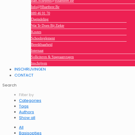
Bart.schepens@hhartbree.be
Info@hhartbree.be
089 46 91 70
Dagindeling
Wat Te Doen Bij Ziekte
Kosten
Schoolreglement
Bereikbaarheid
Internaat
Solliciteren & Stageaanvragen
Inschrijven
INSCHRIJVINGEN
CONTACT
Search
Filter by
Categories
Tags
Authors
Show all
All
Basisopties