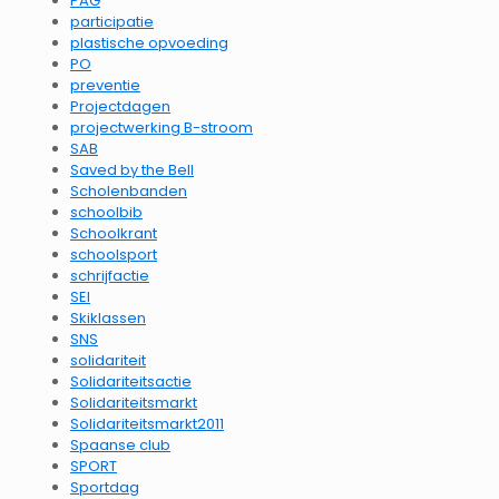
PAG
participatie
plastische opvoeding
PO
preventie
Projectdagen
projectwerking B-stroom
SAB
Saved by the Bell
Scholenbanden
schoolbib
Schoolkrant
schoolsport
schrijfactie
SEI
Skiklassen
SNS
solidariteit
Solidariteitsactie
Solidariteitsmarkt
Solidariteitsmarkt2011
Spaanse club
SPORT
Sportdag