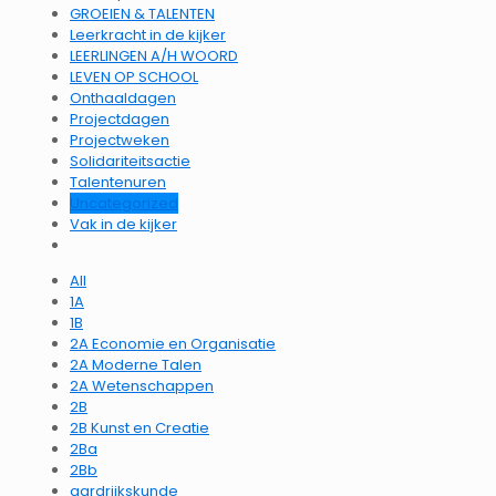
GROEIEN & TALENTEN
Leerkracht in de kijker
LEERLINGEN A/H WOORD
LEVEN OP SCHOOL
Onthaaldagen
Projectdagen
Projectweken
Solidariteitsactie
Talentenuren
Uncategorized
Vak in de kijker
All
1A
1B
2A Economie en Organisatie
2A Moderne Talen
2A Wetenschappen
2B
2B Kunst en Creatie
2Ba
2Bb
aardrijkskunde