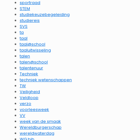
sportraad
STEM
studiekeuzebegeleiding
studiereis
SVS
ta
taal
taal@school
taaluitwisseling
talen
talen@school
talentenuur
Techniek
techniek wetenschappen
TW
Veiligheid
Veldloop
verzo
voorleesweek
VV
week van de smaak
Wereldburgerschap
wereldwaterdag
WG bib