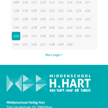
109
110
111
112
113
114
115
116
117
118
119
120
121
122
123
124
125
126
127
128
129
130
131
132
133
134
135
136
137
138
139
140
141
142
143
144
145
146
147
148
149
150
151
152
153
154
155
156
157
158
159
160
Next page
Middenschool Heilig Hart
Sint-Jacobstraat 10, 3960 Bree