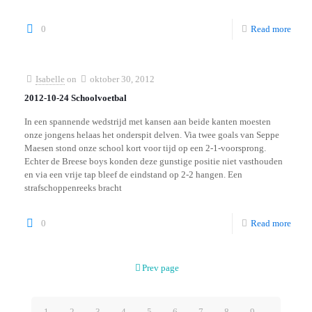
0
Read more
Isabelle
on
oktober 30, 2012
2012-10-24 Schoolvoetbal
In een spannende wedstrijd met kansen aan beide kanten moesten
onze jongens helaas het onderspit delven. Via twee goals van Seppe
Maesen stond onze school kort voor tijd op een 2-1-voorsprong.
Echter de Breese boys konden deze gunstige positie niet vasthouden
en via een vrije tap bleef de eindstand op 2-2 hangen. Een
strafschoppenreeks bracht
0
Read more
Prev page
1
2
3
4
5
6
7
8
9