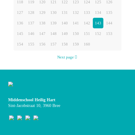
118
119
120
121
122
123
124
125
126
127
128
129
130
131
132
133
134
135
136
137
138
139
140
141
142
143
144
145
146
147
148
149
150
151
152
153
154
155
156
157
158
159
160
Next page
Middenschool Heilig Hart
Sint-Jacobstraat 10, 3960 Bree