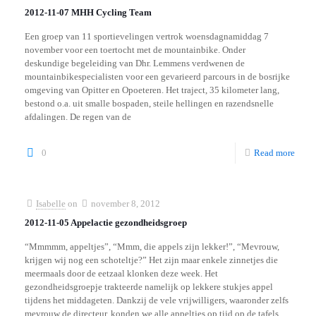
2012-11-07 MHH Cycling Team
Een groep van 11 sportievelingen vertrok woensdagnamiddag 7
november voor een toertocht met de mountainbike. Onder
deskundige begeleiding van Dhr. Lemmens verdwenen de
mountainbikespecialisten voor een gevarieerd parcours in de bosrijke
omgeving van Opitter en Opoeteren. Het traject, 35 kilometer lang,
bestond o.a. uit smalle bospaden, steile hellingen en razendsnelle
afdalingen. De regen van de
0
Read more
Isabelle
on
november 8, 2012
2012-11-05 Appelactie gezondheidsgroep
“Mmmmm, appeltjes”, “Mmm, die appels zijn lekker!”, “Mevrouw,
krijgen wij nog een schoteltje?” Het zijn maar enkele zinnetjes die
meermaals door de eetzaal klonken deze week. Het
gezondheidsgroepje trakteerde namelijk op lekkere stukjes appel
tijdens het middageten. Dankzij de vele vrijwilligers, waaronder zelfs
mevrouw de directeur, konden we alle appeltjes op tijd op de tafels