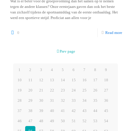
Wat is er beter voor de groepsvorming dan het samen op te nemen
tegen de andere klassen? Onze eerstejaars gaven dan ook het beste
van zichzelf tijdens de sportnamiddag van de eerste onthaaldag. Het
werd een sportieve strijd. Proficiat aan allen voor je
0
Read more
Prev page
1
2
3
4
5
6
7
8
9
10
11
12
13
14
15
16
17
18
19
20
21
22
23
24
25
26
27
28
29
30
31
32
33
34
35
36
37
38
39
40
41
42
43
44
45
46
47
48
49
50
51
52
53
54