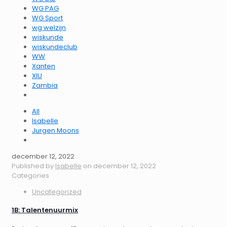
WG PAG
WG Sport
wg welzijn
wiskunde
wiskundeclub
WW
Xanten
XIU
Zambia
All
Isabelle
Jurgen Moons
december 12, 2022
Published by
Isabelle
on
december 12, 2022
Categories
Uncategorized
1B: Talentenuurmix