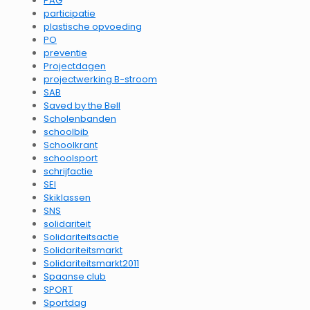
PAG
participatie
plastische opvoeding
PO
preventie
Projectdagen
projectwerking B-stroom
SAB
Saved by the Bell
Scholenbanden
schoolbib
Schoolkrant
schoolsport
schrijfactie
SEI
Skiklassen
SNS
solidariteit
Solidariteitsactie
Solidariteitsmarkt
Solidariteitsmarkt2011
Spaanse club
SPORT
Sportdag