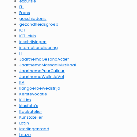
excursie
FLL
Frans
geschiedenis
gezondheidsgroep
ICT
ICT-club
inschrijvingen
internationalisering
IT
JaarthemaGezondActief
JaarthemaMassaalMuzikaal
JaarthemaPuurCultuur
JaarthemaWelInJeVel
KA
kangoeroewedstrijd
Kerstevocatie
KHLim
klasfoto's
Kookatelier
Kunstatelier
Latijn
leerlingenraad
Leuze