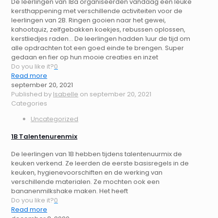
De leerlingen van 1Ba organiseerden vandaag een leuke
kersthappening met verschillende activiteiten voor de
leerlingen van 2B. Ringen gooien naar het gewei,
kahootquiz, zelfgebakken koekjes, rebussen oplossen,
kerstliedjes raden... De leerlingen hadden 1uur de tijd om
alle opdrachten tot een goed einde te brengen. Super
gedaan en fier op hun mooie creaties en inzet
Do you like it?
0
Read more
september 20, 2021
Published by
Isabelle
on
september 20, 2021
Categories
Uncategorized
1B Talentenurenmix
De leerlingen van 1B hebben tijdens talentenuurmix de
keuken verkend. Ze leerden de eerste basisregels in de
keuken, hygienevoorschiften en de werking van
verschillende materialen. Ze mochten ook een
bananenmilkshake maken. Het heeft
Do you like it?
0
Read more