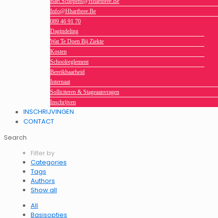
Bart.schepens@hhartbree.be
Info@hhartbree.be
089 46 91 70
Dagindeling
Wat Te Doen Bij Ziekte
Kosten
Schoolreglement
Bereikbaarheid
Internaat
Solliciteren & Stageaanvragen
Inschrijven
INSCHRIJVINGEN
CONTACT
Search
Filter by
Categories
Tags
Authors
Show all
All
Basisopties