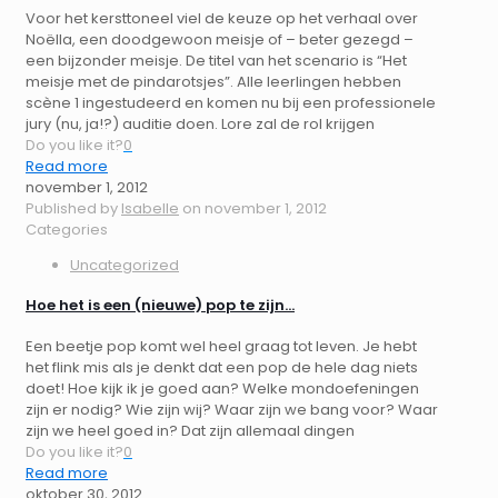
Voor het kersttoneel viel de keuze op het verhaal over
Noëlla, een doodgewoon meisje of – beter gezegd –
een bijzonder meisje. De titel van het scenario is “Het
meisje met de pindarotsjes”. Alle leerlingen hebben
scène 1 ingestudeerd en komen nu bij een professionele
jury (nu, ja!?) auditie doen. Lore zal de rol krijgen
Do you like it?
0
Read more
november 1, 2012
Published by
Isabelle
on
november 1, 2012
Categories
Uncategorized
Hoe het is een (nieuwe) pop te zijn…
Een beetje pop komt wel heel graag tot leven. Je hebt
het flink mis als je denkt dat een pop de hele dag niets
doet! Hoe kijk ik je goed aan? Welke mondoefeningen
zijn er nodig? Wie zijn wij? Waar zijn we bang voor? Waar
zijn we heel goed in? Dat zijn allemaal dingen
Do you like it?
0
Read more
oktober 30, 2012