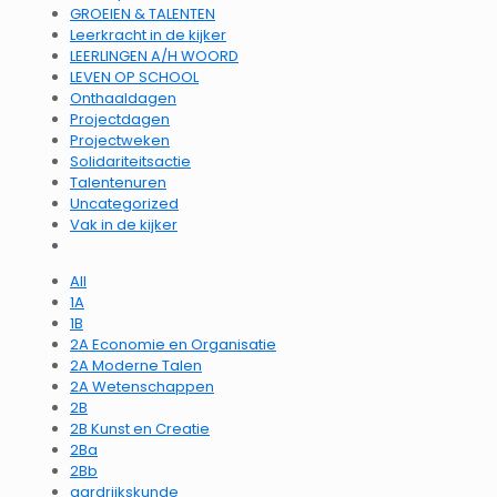
GROEIEN & TALENTEN
Leerkracht in de kijker
LEERLINGEN A/H WOORD
LEVEN OP SCHOOL
Onthaaldagen
Projectdagen
Projectweken
Solidariteitsactie
Talentenuren
Uncategorized
Vak in de kijker
All
1A
1B
2A Economie en Organisatie
2A Moderne Talen
2A Wetenschappen
2B
2B Kunst en Creatie
2Ba
2Bb
aardrijkskunde