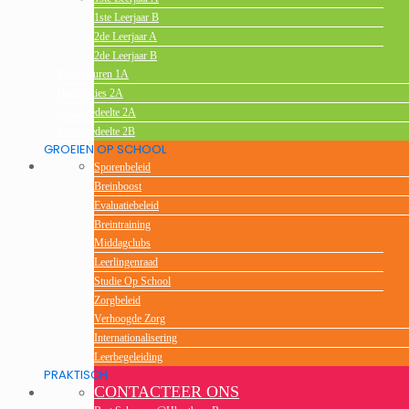
1ste Leerjaar B
2de Leerjaar A
2de Leerjaar B
Talentenuren 1A
Basisopties 2A
Keuzegedeelte 2A
Keuzegedeelte 2B
GROEIEN OP SCHOOL
Sporenbeleid
Breinboost
Evaluatiebeleid
Breintraining
Middagclubs
Leerlingenraad
Studie Op School
Zorgbeleid
Verhoogde Zorg
Internationalisering
Leerbegeleiding
PRAKTISCH
CONTACTEER ONS