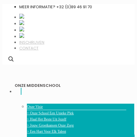
MEER INFORMATIE? +32 (0)89 46 91 70
INSCHRIJVEN
CONTACT
ONZE MIDDENSCHOOL
Onze Visie
> Onze School Een Unieke Plek
> Haal Het Beste Uit Jezelf
> Jouw Groeikansen Onze Zorg
> Een Hart Voor Elk Talent