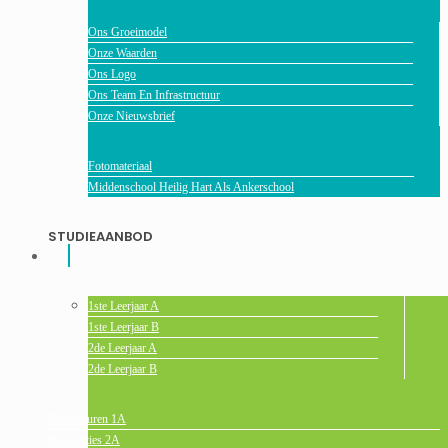
Ons Groeimodel
Onze Waarden
Ons Logo
Ons Team En Infrastructuur
Onze Nieuwsbrief
Fotomateriaal
Middenschool Heilig Hart Als Ankerschool
STUDIEAANBOD
1ste Leerjaar A
1ste Leerjaar B
2de Leerjaar A
2de Leerjaar B
Talentenuren 1A
Basisopties 2A