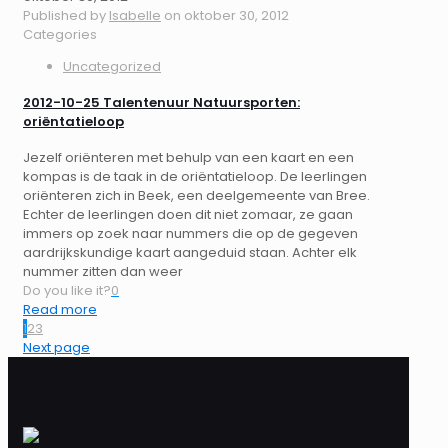
Published by
Isabelle
on
oktober 30, 2012
Categories
Uncategorized
2012-10-25 Talentenuur Natuursporten:
oriëntatieloop
Jezelf oriënteren met behulp van een kaart en een
kompas is de taak in de oriëntatieloop. De leerlingen
oriënteren zich in Beek, een deelgemeente van Bree.
Echter de leerlingen doen dit niet zomaar, ze gaan
immers op zoek naar nummers die op de gegeven
aardrijkskundige kaart aangeduid staan. Achter elk
nummer zitten dan weer
Do you like it?
0
Read more
1
2
3
Next page