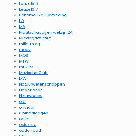
Leuze1516
Leuze1617
Lichamelijke Opvoeding
LO
MA
Maatschappij en welzijn 2A
Middagactiviteit
milieuzorg
moev
MOS
MTW
muziek
Muzische Club
MW
Natuurwetenschappen
Nederlands
Nieuwbouw
olb
onthaal
Onthaaldagen
optie
osjosma
ouderraad