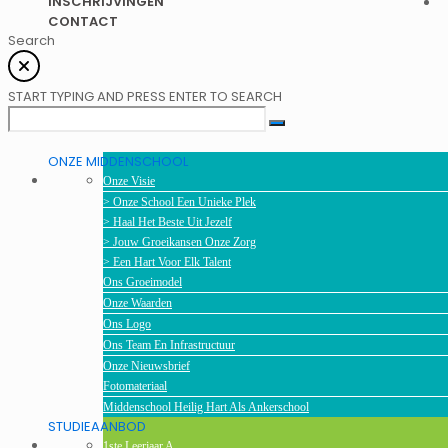
INSCHRIJVINGEN
CONTACT
Search
START TYPING AND PRESS ENTER TO SEARCH
ONZE MIDDENSCHOOL
Onze Visie
> Onze School Een Unieke Plek
> Haal Het Beste Uit Jezelf
> Jouw Groeikansen Onze Zorg
> Een Hart Voor Elk Talent
Ons Groeimodel
Onze Waarden
Ons Logo
Ons Team En Infrastructuur
Onze Nieuwsbrief
Fotomateriaal
Middenschool Heilig Hart Als Ankerschool
STUDIEAANBOD
1ste Leerjaar A