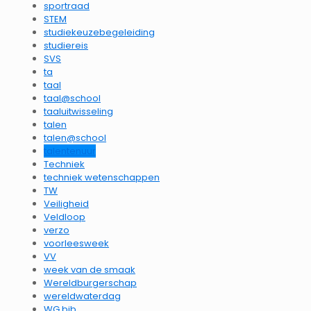
sportraad
STEM
studiekeuzebegeleiding
studiereis
SVS
ta
taal
taal@school
taaluitwisseling
talen
talen@school
talentenuur
Techniek
techniek wetenschappen
TW
Veiligheid
Veldloop
verzo
voorleesweek
VV
week van de smaak
Wereldburgerschap
wereldwaterdag
WG bib