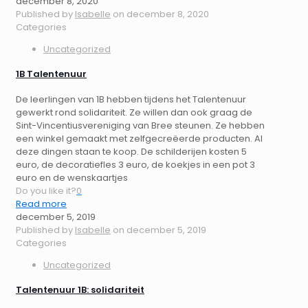
december 8, 2020
Published by
Isabelle
on
december 8, 2020
Categories
Uncategorized
1B Talentenuur
De leerlingen van 1B hebben tijdens het Talentenuur
gewerkt rond solidariteit. Ze willen dan ook graag de
Sint-Vincentiusvereniging van Bree steunen. Ze hebben
een winkel gemaakt met zelfgecreëerde producten. Al
deze dingen staan te koop. De schilderijen kosten 5
euro, de decoratiefles 3 euro, de koekjes in een pot 3
euro en de wenskaartjes
Do you like it?
0
Read more
december 5, 2019
Published by
Isabelle
on
december 5, 2019
Categories
Uncategorized
Talentenuur 1B: solidariteit