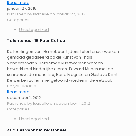
Read more
januari 27, 2015
Published by
Isabelle
on
januari 27, 2015
Categories
Uncategorized
Talentenuur 1B: Puur Cultuur
De leerlingen van 1Ba hebben tijdens talentenuur werken
gemaakt gebaseerd op de kunst van Thais
Vanderheyden. Beroemde kunstwerken werden
bewerkt met kinderlijke dieren. Edward Munch met de
schreeuw, de mona lisa, Rene Magritte en Gustave Klimt.
De werken zullen snel getoond worden in de eetzaal.
Do you like it?
0
Read more
december 1, 2012
Published by
Isabelle
on
december 1, 2012
Categories
Uncategorized
Audities voor het kerstoneel