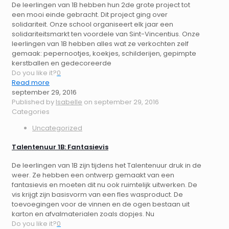
De leerlingen van 1B hebben hun 2de grote project tot
een mooi einde gebracht. Dit project ging over
solidariteit. Onze school organiseert elk jaar een
solidariteitsmarkt ten voordele van Sint-Vincentius. Onze
leerlingen van 1B hebben alles wat ze verkochten zelf
gemaak: pepernootjes, koekjes, schilderijen, gepimpte
kerstballen en gedecoreerde
Do you like it?
0
Read more
september 29, 2016
Published by
Isabelle
on
september 29, 2016
Categories
Uncategorized
Talentenuur 1B: Fantasievis
De leerlingen van 1B zijn tijdens het Talentenuur druk in de
weer. Ze hebben een ontwerp gemaakt van een
fantasievis en moeten dit nu ook ruimtelijk uitwerken. De
vis krijgt zijn basisvorm van een fles wasproduct. De
toevoegingen voor de vinnen en de ogen bestaan uit
karton en afvalmaterialen zoals dopjes. Nu
Do you like it?
0