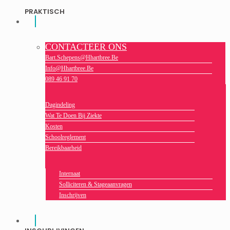
PRAKTISCH
CONTACTEER ONS
Bart.schepens@hhartbree.be
Info@hhartbree.be
089 46 91 70
Dagindeling
Wat Te Doen Bij Ziekte
Kosten
Schoolreglement
Bereikbaarheid
Internaat
Solliciteren & Stageaanvragen
Inschrijven