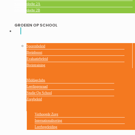
Keuzegedeelte 2A
Keuzegedeelte 2B
GROEIEN OP SCHOOL
Sporenbeleid
Breinboost
Evaluatiebeleid
Breintraining
Middagclubs
Leerlingenraad
Studie Op School
Zorgbeleid
Verhoogde Zorg
Internationalisering
Leerbegeleiding