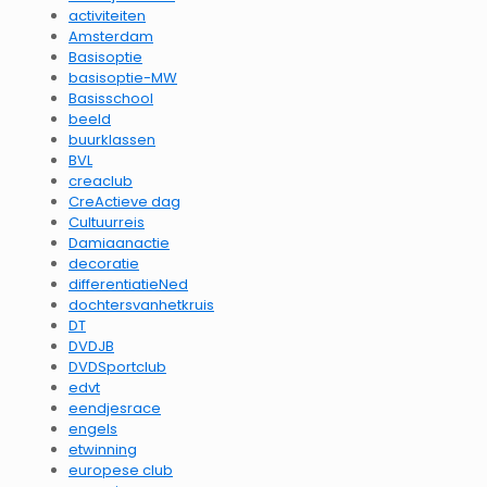
activiteiten
Amsterdam
Basisoptie
basisoptie-MW
Basisschool
beeld
buurklassen
BVL
creaclub
CreActieve dag
Cultuurreis
Damiaanactie
decoratie
differentiatieNed
dochtersvanhetkruis
DT
DVDJB
DVDSportclub
edvt
eendjesrace
engels
etwinning
europese club