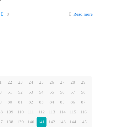
0
Read more
1
22
23
24
25
26
27
28
29
0
51
52
53
54
55
56
57
58
9
80
81
82
83
84
85
86
87
08
109
110
111
112
113
114
115
116
37
138
139
140
141
142
143
144
145