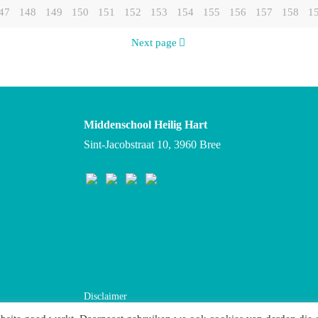
47
148
149
150
151
152
153
154
155
156
157
158
1
Next page
Middenschool Heilig Hart
Sint-Jacobstraat 10, 3960 Bree
Disclaimer
Privacybeleid