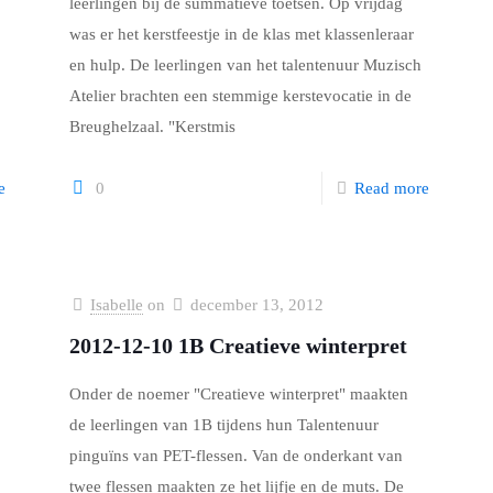
leerlingen bij de summatieve toetsen. Op vrijdag
was er het kerstfeestje in de klas met klassenleraar
en hulp. De leerlingen van het talentenuur Muzisch
Atelier brachten een stemmige kerstevocatie in de
Breughelzaal. "Kerstmis
e
0
Read more
Isabelle
on
december 13, 2012
2012-12-10 1B Creatieve winterpret
Onder de noemer "Creatieve winterpret" maakten
de leerlingen van 1B tijdens hun Talentenuur
pinguïns van PET-flessen. Van de onderkant van
twee flessen maakten ze het lijfje en de muts. De