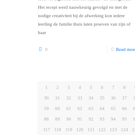
Het recept werd nauwkeurig gevolgd en met de
nodige creativiteit bij de afwerking kon iedere
leerling de familie thuis laten proeven van zijn of
haar
0
Read mor
1
2
3
4
5
6
7
8
30
31
32
33
34
35
36
37
59
60
61
62
63
64
65
66
88
89
90
91
92
93
94
95
117
118
119
120
121
122
123
124
1