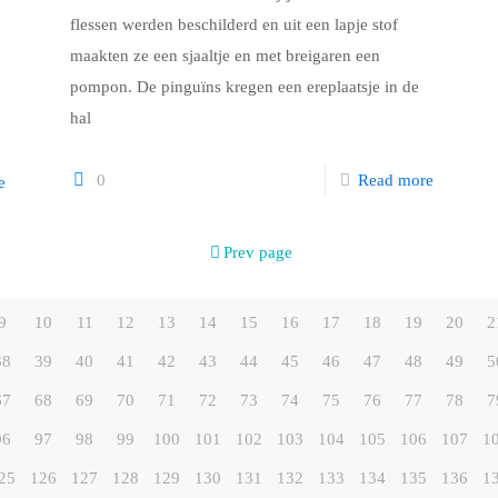
flessen werden beschilderd en uit een lapje stof
maakten ze een sjaaltje en met breigaren een
pompon. De pinguïns kregen een ereplaatsje in de
hal
0
Read more
e
Prev page
9
10
11
12
13
14
15
16
17
18
19
20
2
38
39
40
41
42
43
44
45
46
47
48
49
5
67
68
69
70
71
72
73
74
75
76
77
78
7
96
97
98
99
100
101
102
103
104
105
106
107
1
25
126
127
128
129
130
131
132
133
134
135
136
1