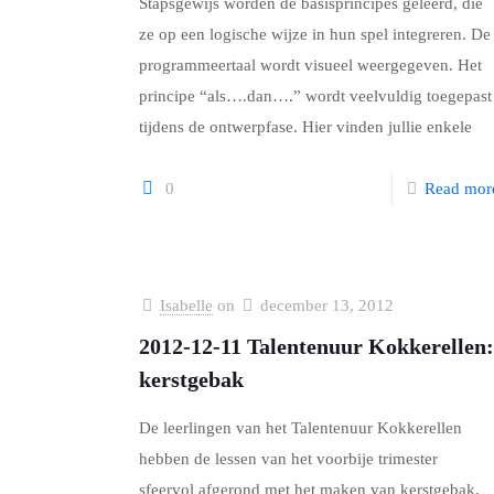
Stapsgewijs worden de basisprincipes geleerd, die
ze op een logische wijze in hun spel integreren. De
programmeertaal wordt visueel weergegeven. Het
principe “als….dan….” wordt veelvuldig toegepast
tijdens de ontwerpfase. Hier vinden jullie enkele
0
Read mor
Isabelle
on
december 13, 2012
2012-12-11 Talentenuur Kokkerellen:
kerstgebak
De leerlingen van het Talentenuur Kokkerellen
hebben de lessen van het voorbije trimester
sfeervol afgerond met het maken van kerstgebak.