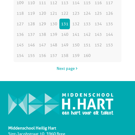
109
110
111
112
113
114
115
116
117
118
119
120
121
122
123
124
125
126
127
128
129
130
131
132
133
134
135
136
137
138
139
140
141
142
143
144
145
146
147
148
149
150
151
152
153
154
155
156
157
158
159
160
Next page
Middenschool Heilig Hart
Sint-Jacobstraat 10, 3960 Bree