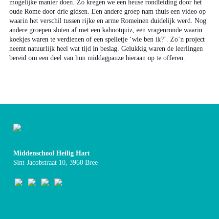
mogelijke manier doen. Zo kregen we een heuse rondleiding door het
oude Rome door drie gidsen. Een andere groep nam thuis een video op
waarin het verschil tussen rijke en arme Romeinen duidelijk werd. Nog
andere groepen sloten af met een kahootquiz, een vragenronde waarin
koekjes waren te verdienen of een spelletje ‘wie ben ik?’. Zo’n project
neemt natuurlijk heel wat tijd in beslag. Gelukkig waren de leerlingen
bereid om een deel van hun middagpauze hieraan op te offeren.
Middenschool Heilig Hart
Sint-Jacobstraat 10, 3960 Bree