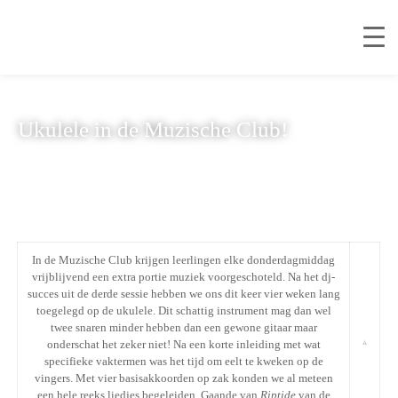
Ukulele in de Muzische Club!
In de Muzische Club krijgen leerlingen elke donderdagmiddag
vrijblijvend een extra portie muziek voorgeschoteld. Na het dj-
succes uit de derde sessie hebben we ons dit keer vier weken lang
toegelegd op de ukulele. Dit schattig instrument mag dan wel
twee snaren minder hebben dan een gewone gitaar maar
onderschat het zeker niet! Na een korte inleiding met wat
specifieke vaktermen was het tijd om eelt te kweken op de
vingers. Met vier basisakkoorden op zak konden we al meteen
een hele reeks liedjes begeleiden. Gaande van
Riptide
van de