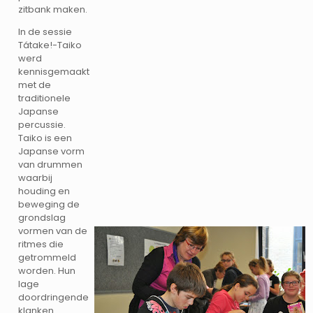
zitbank maken.
In de sessie
Tátake!-Taiko
werd
kennisgemaakt
met de
traditionele
Japanse
percussie.
Taiko is een
Japanse vorm
van drummen
waarbij
houding en
beweging de
grondslag
vormen van de
ritmes die
getrommeld
worden. Hun
lage
doordringende
klanken