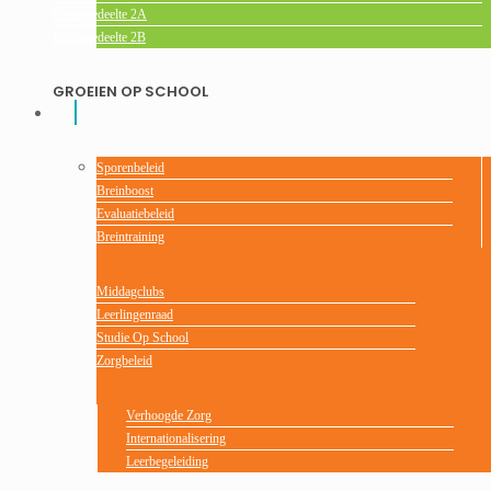
Keuzegedeelte 2A
Keuzegedeelte 2B
GROEIEN OP SCHOOL
Sporenbeleid
Breinboost
Evaluatiebeleid
Breintraining
Middagclubs
Leerlingenraad
Studie Op School
Zorgbeleid
Verhoogde Zorg
Internationalisering
Leerbegeleiding