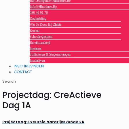
Bart.schepens@hhartbree.be
Info@hhartbree.be
089 46 91 70
Dagindeling
Wat Te Doen Bij Ziekte
Kosten
Schoolreglement
Bereikbaarheid
Internaat
Solliciteren & Stageaanvragen
Inschrijven
INSCHRIJVINGEN
CONTACT
Search
Projectdag: CreActieve
Dag 1A
Projectdag: Excursie aardrijkskunde 2A