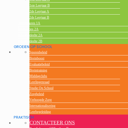
1ste Leerjaar B
2de Leerjaar A
2de Leerjaar B
Talentenuren 1A
Basisopties 2A
Keuzegedeelte 2A
Keuzegedeelte 2B
GROEIEN OP SCHOOL
Sporenbeleid
Breinboost
Evaluatiebeleid
Breintraining
Middagclubs
Leerlingenraad
Studie Op School
Zorgbeleid
Verhoogde Zorg
Internationalisering
Leerbegeleiding
PRAKTISCH
CONTACTEER ONS