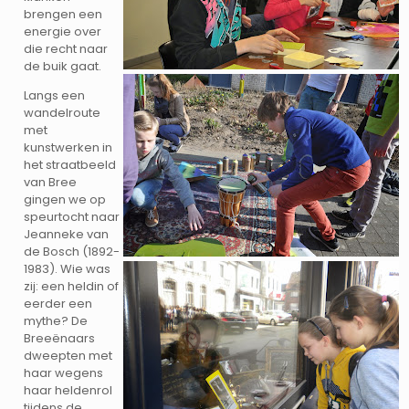
brengen een
energie over
die recht naar
de buik gaat.
Langs een
wandelroute
met
kunstwerken in
het straatbeeld
van Bree
gingen we op
speurtocht naar
Jeanneke van
de Bosch (1892-
1983). Wie was
zij: een heldin of
eerder een
mythe? De
Breeënaars
dweepten met
haar wegens
haar heldenrol
tijdens de