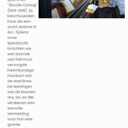
“Groote Oorlog”
(1914-1918). Zij
beschouwden
haar als een
soort Jeanne d’
Arc. Tijdens
onze
speurtocht
brachten we
een bezoek
aan het mooi
verzorgde
heemkundige
museum van
de stad Bree.
De leerlingen
van de klassen
1Aa, 1Ac en 1Bb
verdienen een
eervolle
vermelding
voor hun vele
goede