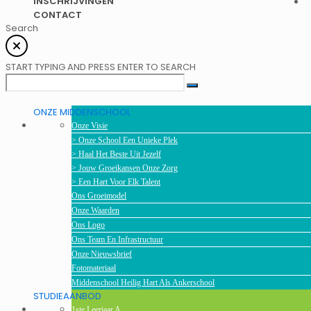
INSCHRIJVINGEN
CONTACT
Search
START TYPING AND PRESS ENTER TO SEARCH
ONZE MIDDENSCHOOL
Onze Visie
> Onze School Een Unieke Plek
> Haal Het Beste Uit Jezelf
> Jouw Groeikansen Onze Zorg
> Een Hart Voor Elk Talent
Ons Groeimodel
Onze Waarden
Ons Logo
Ons Team En Infrastructuur
Onze Nieuwsbrief
Fotomateriaal
Middenschool Heilig Hart Als Ankerschool
STUDIEAANBOD
1ste Leerjaar A