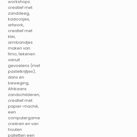
workshops:
creatief met
zanddeeg,
kadoosjes,
artwork,
creatief met
klei,
armbandjes
maken van
fimo, tekenen
vanuit
gevoelens (met
pastelkrijtjes),
dans en
beweging,
Afrikaans
zandschilderen,
creatief met
papier-maché,
een
computergame
creëren en van
houten
palletten een