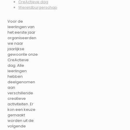
CreActieve dag
Wereldburgerschap
Voor de
leerlingen van
het eerste jaar
organiseerden
we naar
jaarlijkse
gewoonte onze
CreActieve
dag. Alle
leerlingen
hebben
deelgenomen
aan
verschillende
creatieve
activiteiten. Er
kon een keuze
gemaakt
worden uit de
volgende