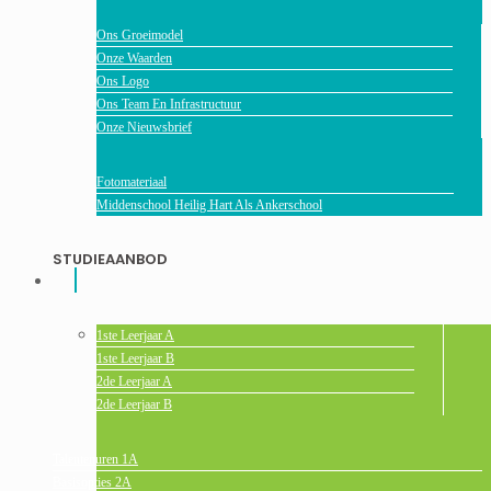
Ons Groeimodel
Onze Waarden
Ons Logo
Ons Team En Infrastructuur
Onze Nieuwsbrief
Fotomateriaal
Middenschool Heilig Hart Als Ankerschool
STUDIEAANBOD
1ste Leerjaar A
1ste Leerjaar B
2de Leerjaar A
2de Leerjaar B
Talentenuren 1A
Basisopties 2A