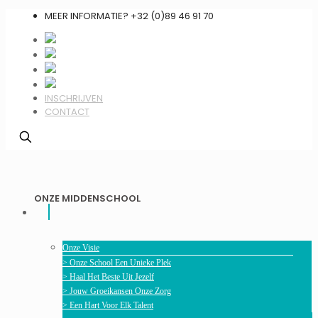
MEER INFORMATIE? +32 (0)89 46 91 70
INSCHRIJVEN
CONTACT
ONZE MIDDENSCHOOL
Onze Visie
> Onze School Een Unieke Plek
> Haal Het Beste Uit Jezelf
> Jouw Groeikansen Onze Zorg
> Een Hart Voor Elk Talent