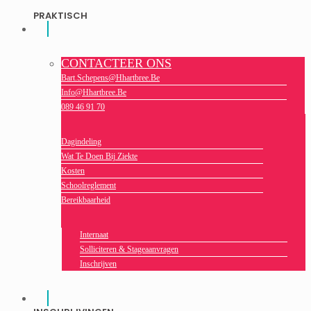
PRAKTISCH
CONTACTEER ONS
Bart.schepens@hhartbree.be
Info@hhartbree.be
089 46 91 70
Dagindeling
Wat Te Doen Bij Ziekte
Kosten
Schoolreglement
Bereikbaarheid
Internaat
Solliciteren & Stageaanvragen
Inschrijven